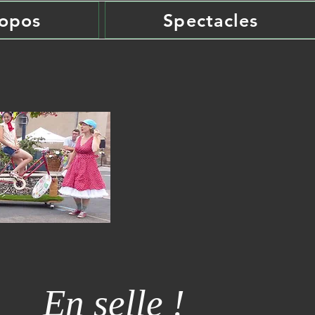
opos
Spectacles
En selle !